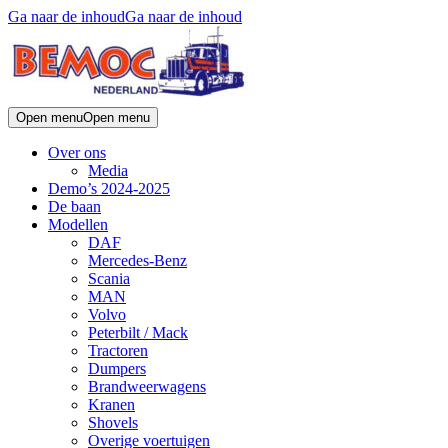
Ga naar de inhoud
Ga naar de inhoud
Open menu
Open menu
Over ons
Media
Demo’s 2024-2025
De baan
Modellen
DAF
Mercedes-Benz
Scania
MAN
Volvo
Peterbilt / Mack
Tractoren
Dumpers
Brandweerwagens
Kranen
Shovels
Overige voertuigen